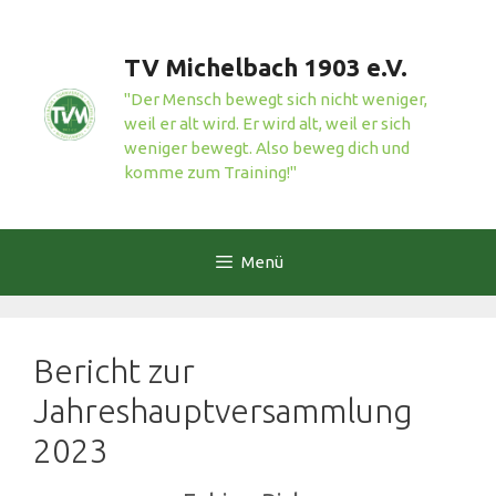
Zum
Inhalt
TV Michelbach 1903 e.V.
springen
"Der Mensch bewegt sich nicht weniger,
weil er alt wird. Er wird alt, weil er sich
weniger bewegt. Also beweg dich und
komme zum Training!"
Menü
Bericht zur
Jahreshauptversammlung
2023