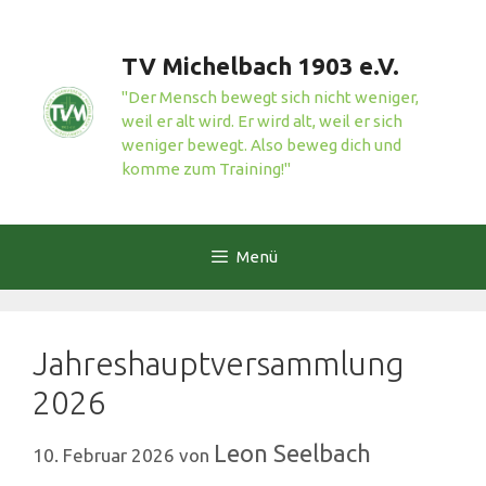
Zum
Inhalt
TV Michelbach 1903 e.V.
springen
"Der Mensch bewegt sich nicht weniger,
weil er alt wird. Er wird alt, weil er sich
weniger bewegt. Also beweg dich und
komme zum Training!"
Menü
Jahreshauptversammlung
2026
Leon Seelbach
10. Februar 2026
von