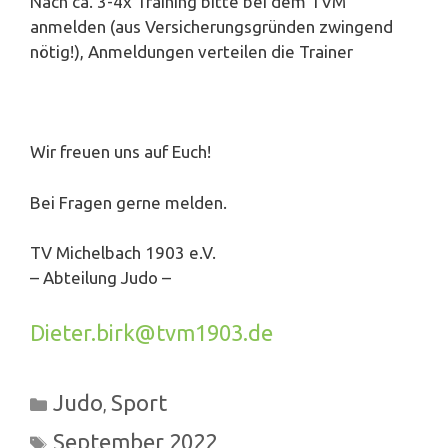
Nach ca. 3-4x Training bitte bei dem TVM
anmelden (aus Versicherungsgründen zwingend
nötig!), Anmeldungen verteilen die Trainer
Wir freuen uns auf Euch!
Bei Fragen gerne melden.
TV Michelbach 1903 e.V.
– Abteilung Judo –
Dieter.birk@tvm1903.de
Kategorien
Judo
Sport
,
Schlagwörter
September 2022